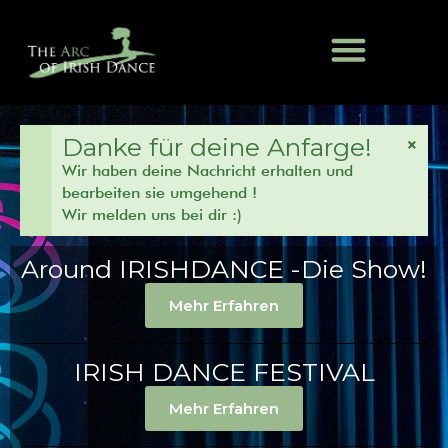
Danke für deine Anfarge!
×
Wir haben deine Nachricht erhalten und
bearbeiten sie umgehend !
Wir melden uns bei dir :)
Around IRISHDANCE -Die Show!
Mehr Erfahren
IRISH DANCE FESTIVAL
Mehr Erfahren