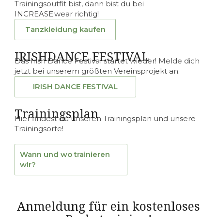
Trainingsoutfit bist, dann bist du bei
INCREASE.wear richtig!
Tanzkleidung kaufen
IRISHDANCE FESTIVAL
Das Irish Dance Festival startet wieder! Melde dich
jetzt bei unserem größten Vereinsprojekt an.
IRISH DANCE FESTIVAL
Trainingsplan
Hier findest du unseren Trainingsplan und unsere
Trainingsorte!
Wann und wo trainieren
wir?
Anmeldung für ein kostenloses