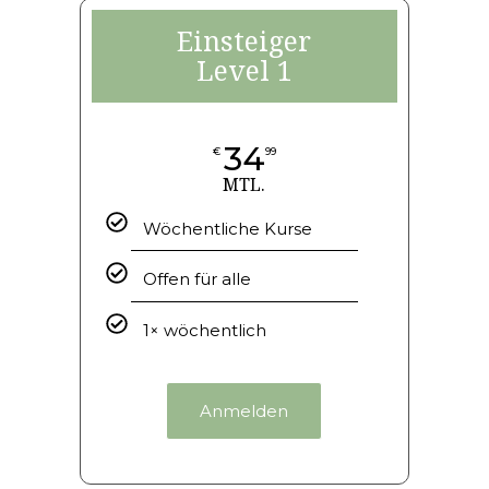
Einsteiger
Level 1
34
€
99
MTL.
Wöchentliche Kurse
Offen für alle
1× wöchentlich
Anmelden